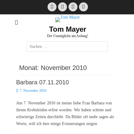
Zum
Facebook
E-
Instagram
Website
Inhalt
Mail
springen
Tom Mayer
Der Unmögliche am Anfang!
Suche
nach:
Monat:
November 2010
Barbara 07.11.2010
Posted
7. November 2010
on
Am 7. November 2010 ist meine liebe Frau Barbara von
ihrem Krebsleiden erlöst worden. Wir haben schöne und
schwierige Zeiten durchlebt. Da Bilder oft mehr sagen als
Worte, will ich hier einige Erinnerungen zeigen.