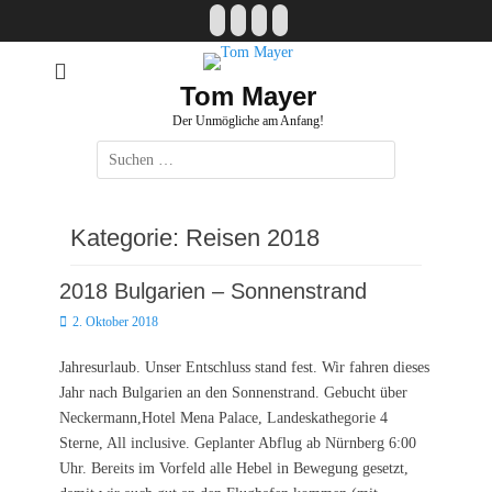
Zum
Facebook
E-
Instagram
Website
Inhalt
Mail
springen
Tom Mayer
Der Unmögliche am Anfang!
Suche
nach:
Kategorie:
Reisen 2018
2018 Bulgarien – Sonnenstrand
Posted
2. Oktober 2018
on
Jahresurlaub. Unser Entschluss stand fest. Wir fahren dieses
Jahr nach Bulgarien an den Sonnenstrand. Gebucht über
Neckermann,Hotel Mena Palace, Landeskathegorie 4
Sterne, All inclusive. Geplanter Abflug ab Nürnberg 6:00
Uhr. Bereits im Vorfeld alle Hebel in Bewegung gesetzt,