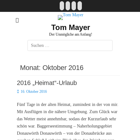
Zum
Facebook
E-
Instagram
Website
Inhalt
Mail
springen
Tom Mayer
Der Unmögliche am Anfang!
Suche
nach:
Monat:
Oktober 2016
2016 „Heimat“-Urlaub
Posted
16. Oktober 2016
on
Fünf Tage in der alten Heimat, zumindest in der von mir.
Mit Ausflügen in die nähere Umgebung. Zum Glück war
das Wetter meist annehmbar, sodass der Kurzurlaub sehr
schön war. Baggerseestimmung – Naherholungsgebiet
Donauwörth Donauwörth – von der Donaubrücke aus