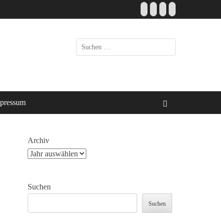
Facebook
E-
Instagram
Website
Mail
Suche
nach:
pressum
Suchen
Archiv
Suchen
Suchen