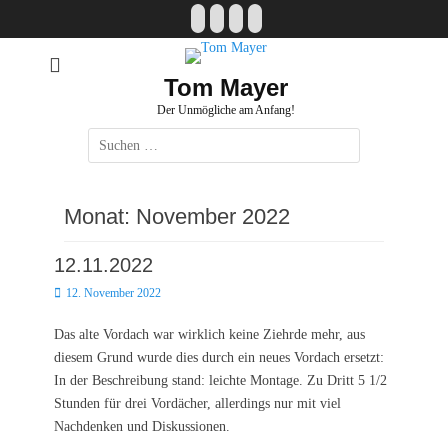
Zum
Facebook
E-
Instagram
Website
Inhalt
Mail
springen
Tom Mayer
Der Unmögliche am Anfang!
Suche
nach:
Monat:
November 2022
12.11.2022
Posted
12. November 2022
on
Das alte Vordach war wirklich keine Ziehrde mehr, aus
diesem Grund wurde dies durch ein neues Vordach ersetzt:
In der Beschreibung stand: leichte Montage. Zu Dritt 5 1/2
Stunden für drei Vordächer, allerdings nur mit viel
Nachdenken und Diskussionen.