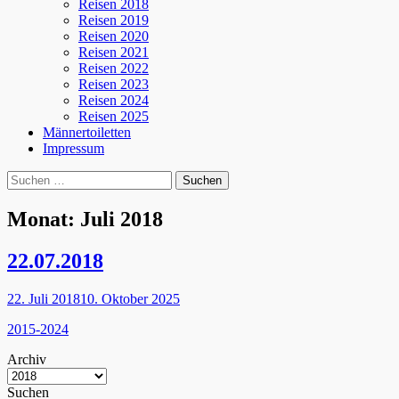
Reisen 2018
Reisen 2019
Reisen 2020
Reisen 2021
Reisen 2022
Reisen 2023
Reisen 2024
Reisen 2025
Männertoiletten
Impressum
Suchen
Suche
nach:
Monat:
Juli 2018
22.07.2018
Posted
22. Juli 2018
10. Oktober 2025
on
Kategorien
2015-2024
Archiv
Suchen