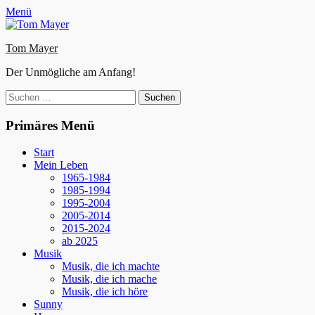
Zum
Facebook
E-
Instagram
Website
Menü
Inhalt
Mail
springen
Tom Mayer
Der Unmögliche am Anfang!
Suche
nach:
Primäres Menü
Start
Mein Leben
1965-1984
1985-1994
1995-2004
2005-2014
2015-2024
ab 2025
Musik
Musik, die ich machte
Musik, die ich mache
Musik, die ich höre
Sunny