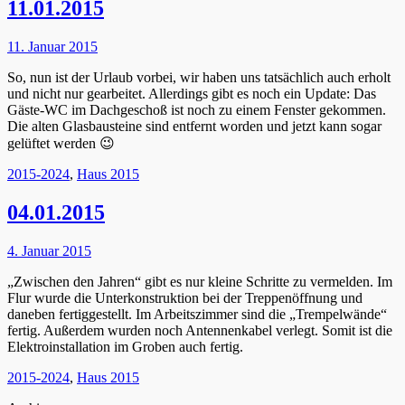
11.01.2015
Posted
11. Januar 2015
on
So, nun ist der Urlaub vorbei, wir haben uns tatsächlich auch erholt
und nicht nur gearbeitet. Allerdings gibt es noch ein Update: Das
Gäste-WC im Dachgeschoß ist noch zu einem Fenster gekommen.
Die alten Glasbausteine sind entfernt worden und jetzt kann sogar
gelüftet werden 😉
Kategorien
2015-2024
,
Haus 2015
04.01.2015
Posted
4. Januar 2015
on
„Zwischen den Jahren“ gibt es nur kleine Schritte zu vermelden. Im
Flur wurde die Unterkonstruktion bei der Treppenöffnung und
daneben fertiggestellt. Im Arbeitszimmer sind die „Trempelwände“
fertig. Außerdem wurden noch Antennenkabel verlegt. Somit ist die
Elektroinstallation im Groben auch fertig.
Kategorien
2015-2024
,
Haus 2015