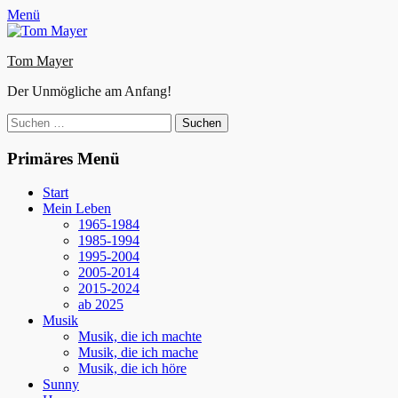
Zum
Facebook
E-
Instagram
Website
Menü
Inhalt
Mail
springen
Tom Mayer
Der Unmögliche am Anfang!
Suche
nach:
Primäres Menü
Start
Mein Leben
1965-1984
1985-1994
1995-2004
2005-2014
2015-2024
ab 2025
Musik
Musik, die ich machte
Musik, die ich mache
Musik, die ich höre
Sunny