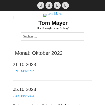
Zum
Facebook
E-
Instagram
Website
Inhalt
Mail
springen
Tom Mayer
Der Unmögliche am Anfang!
Suche
nach:
Monat:
Oktober 2023
21.10.2023
Posted
21. Oktober 2023
on
05.10.2023
Posted
5. Oktober 2023
on