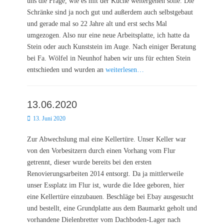
uns die Frage, wie es mit der Küche weitergehen solle. Die
Schränke sind ja noch gut und außerdem auch selbstgebaut
und gerade mal so 22 Jahre alt und erst sechs Mal
umgezogen. Also nur eine neue Arbeitsplatte, ich hatte da
Stein oder auch Kunststein im Auge. Nach einiger Beratung
bei Fa. Wölfel in Neunhof haben wir uns für echten Stein
entschieden und wurden an
weiterlesen…
13.06.2020
Posted
13. Juni 2020
on
Zur Abwechslung mal eine Kellertüre. Unser Keller war
von den Vorbesitzern durch einen Vorhang vom Flur
getrennt, dieser wurde bereits bei den ersten
Renovierungsarbeiten 2014 entsorgt. Da ja mittlerweile
unser Essplatz im Flur ist, wurde die Idee geboren, hier
eine Kellertüre einzubauen. Beschläge bei Ebay ausgesucht
und bestellt, eine Grundplatte aus dem Baumarkt geholt und
vorhandene Dielenbretter vom Dachboden-Lager nach