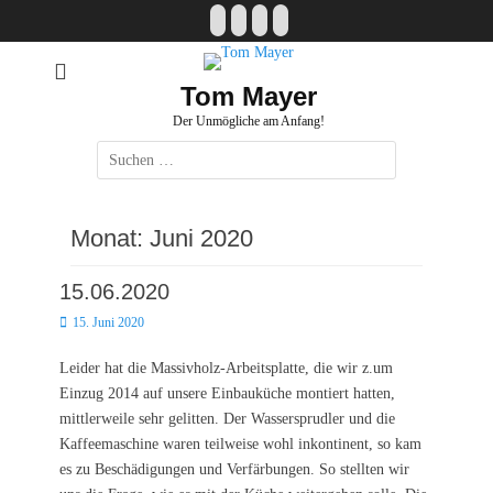
Zum
Facebook
E-
Instagram
Website
Inhalt
Mail
springen
Tom Mayer
Der Unmögliche am Anfang!
Suche
nach:
Monat:
Juni 2020
15.06.2020
Posted
15. Juni 2020
on
Leider hat die Massivholz-Arbeitsplatte, die wir z.um
Einzug 2014 auf unsere Einbauküche montiert hatten,
mittlerweile sehr gelitten. Der Wassersprudler und die
Kaffeemaschine waren teilweise wohl inkontinent, so kam
es zu Beschädigungen und Verfärbungen. So stellten wir