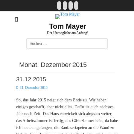
Zum
Facebook
E-
Instagram
Website
Inhalt
Mail
springen
Tom Mayer
Der Unmögliche am Anfang!
Suche
nach:
Monat:
Dezember 2015
31.12.2015
Posted
31. Dezember 2015
on
So, das Jahr 2015 neigt sich dem Ende zu. Wir haben
einiges geschafft, aber nicht alles. Dafür ist auch nächstes
Jahr noch Zeit. Das Haus entwickelt sich alngsam weiter,
das Arbeitszimmer ist fertig, das Gästezimmer bald, da habe
ich heute angefangen, die Raufasertapeten an die Wand zu