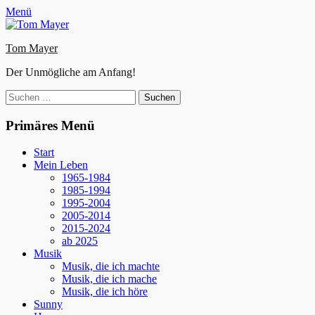
Zum
Facebook
E-
Instagram
Website
Menü
Inhalt
Mail
springen
Tom Mayer
Der Unmögliche am Anfang!
Suche
nach:
Primäres Menü
Start
Mein Leben
1965-1984
1985-1994
1995-2004
2005-2014
2015-2024
ab 2025
Musik
Musik, die ich machte
Musik, die ich mache
Musik, die ich höre
Sunny