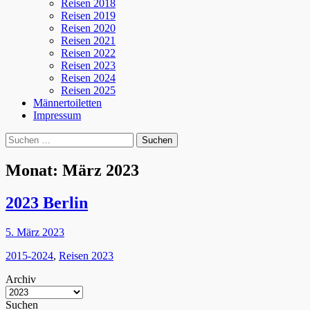
Reisen 2018
Reisen 2019
Reisen 2020
Reisen 2021
Reisen 2022
Reisen 2023
Reisen 2024
Reisen 2025
Männertoiletten
Impressum
Suchen
Suche
nach:
Monat:
März 2023
2023 Berlin
Posted
5. März 2023
on
Kategorien
2015-2024
,
Reisen 2023
Archiv
Suchen