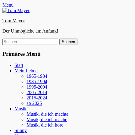
Zum
Facebook
E-
Instagram
Website
Menü
Inhalt
Mail
springen
Tom Mayer
Der Unmögliche am Anfang!
Suche
nach:
Primäres Menü
Start
Mein Leben
1965-1984
1985-1994
1995-2004
2005-2014
2015-2024
ab 2025
Musik
Musik, die ich machte
Musik, die ich mache
Musik, die ich höre
Sunny