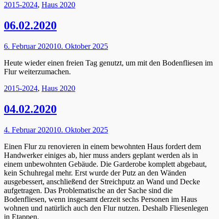
Kategorien
2015-2024
,
Haus 2020
06.02.2020
Posted
6. Februar 2020
10. Oktober 2025
on
Heute wieder einen freien Tag genutzt, um mit den Bodenfliesen im
Flur weiterzumachen.
Kategorien
2015-2024
,
Haus 2020
04.02.2020
Posted
4. Februar 2020
10. Oktober 2025
on
Einen Flur zu renovieren in einem bewohnten Haus fordert dem
Handwerker einiges ab, hier muss anders geplant werden als in
einem unbewohnten Gebäude. Die Garderobe komplett abgebaut,
kein Schuhregal mehr. Erst wurde der Putz an den Wänden
ausgebessert, anschließend der Streichputz an Wand und Decke
aufgetragen. Das Problematische an der Sache sind die
Bodenfliesen, wenn insgesamt derzeit sechs Personen im Haus
wohnen und natürlich auch den Flur nutzen. Deshalb Fliesenlegen
in Etappen.