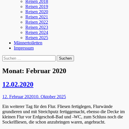
Reisen 2018
Reisen 2019
Reisen 2020
Reisen 2021
Reisen 2022
Reisen 2023
Reisen 2024
Reisen 2025
Männertoiletten
Impressum
Suchen
Suche
nach:
Monat:
Februar 2020
12.02.2020
Posted
12. Februar 2020
10. Oktober 2025
on
Ein weiterer Tag für den Flur. Fliesen fertiglegen, Flurwände
grundieren und mit Streichputz fertiggemacht, ebenso die Decke im
kleinen Flur vor Erdgeschoß-Bad und -WC, zum Schluss noch die
Sockelfliesen, die schon anzubringen waren, angebracht.