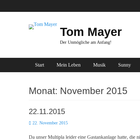
Zum
Inhalt
springen
Tom Mayer
Der Unmögliche am Anfang!
Primäres Menü
Start
Mein Leben
Musik
Sunny
Monat:
November 2015
22.11.2015
Posted
22. November 2015
on
Da unser Multipla leider eine Gastankanlage hatte, die n