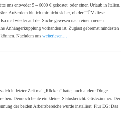
tte uns entweder 5 – 6000 € gekostet, oder einen Urlaub in Italien,
 wäre. Außerdem bin ich mir nicht sicher, ob der TÜV diese
lso mal wieder auf der Suche gewesen nach einem neuen
 eine Anhängerkupplung vorhanden ist, Zuglast gebremst mindesten
en können. Nachdem uns
weiterlesen…
s ich in letzter Zeit mal „Rücken“ hatte, auch andere Dinge
treiben. Dennoch heute ein kleiner Statusbericht: Gästezimmer: Der
ennung der beiden Arbeitsbereiche wurde installiert. Flur EG: Das