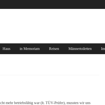
Haus
in Memoriam
Reisen
Männertoiletten
Im
icht mehr betriebsfähig war (lt. TÜV-Prüfer), mussten wir uns