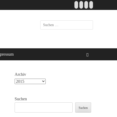
Facebook
E-
Instagram
Website
Mail
Suche
nach:
pressum
Suchen
Archiv
Suchen
Suchen