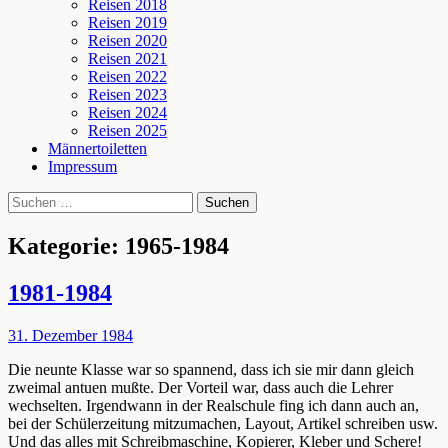
Reisen 2018
Reisen 2019
Reisen 2020
Reisen 2021
Reisen 2022
Reisen 2023
Reisen 2024
Reisen 2025
Männertoiletten
Impressum
Suchen
Suche
nach:
Kategorie:
1965-1984
1981-1984
Posted
31. Dezember 1984
on
Die neunte Klasse war so spannend, dass ich sie mir dann gleich
zweimal antuen mußte. Der Vorteil war, dass auch die Lehrer
wechselten. Irgendwann in der Realschule fing ich dann auch an,
bei der Schülerzeitung mitzumachen, Layout, Artikel schreiben usw.
Und das alles mit Schreibmaschine, Kopierer, Kleber und Schere!