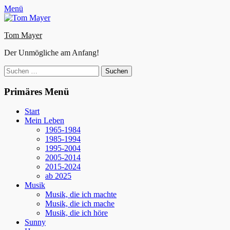
Zum
Facebook
E-
Instagram
Website
Menü
Inhalt
Mail
springen
Tom Mayer
Der Unmögliche am Anfang!
Suche
nach:
Primäres Menü
Start
Mein Leben
1965-1984
1985-1994
1995-2004
2005-2014
2015-2024
ab 2025
Musik
Musik, die ich machte
Musik, die ich mache
Musik, die ich höre
Sunny