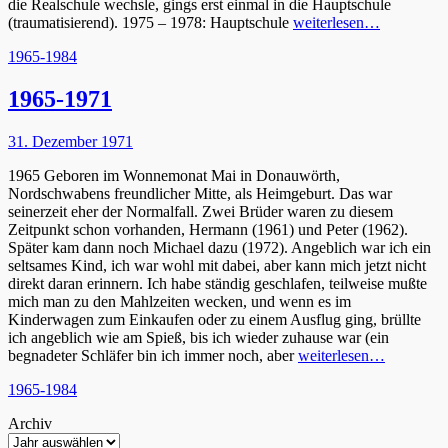
die Realschule wechsle, gings erst einmal in die Hauptschule
(traumatisierend). 1975 – 1978: Hauptschule
weiterlesen…
Kategorien
1965-1984
1965-1971
Posted
31. Dezember 1971
on
1965 Geboren im Wonnemonat Mai in Donauwörth,
Nordschwabens freundlicher Mitte, als Heimgeburt. Das war
seinerzeit eher der Normalfall. Zwei Brüder waren zu diesem
Zeitpunkt schon vorhanden, Hermann (1961) und Peter (1962).
Später kam dann noch Michael dazu (1972). Angeblich war ich ein
seltsames Kind, ich war wohl mit dabei, aber kann mich jetzt nicht
direkt daran erinnern. Ich habe ständig geschlafen, teilweise mußte
mich man zu den Mahlzeiten wecken, und wenn es im
Kinderwagen zum Einkaufen oder zu einem Ausflug ging, brüllte
ich angeblich wie am Spieß, bis ich wieder zuhause war (ein
begnadeter Schläfer bin ich immer noch, aber
weiterlesen…
Kategorien
1965-1984
Archiv