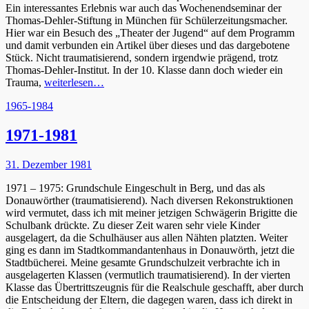
Ein interessantes Erlebnis war auch das Wochenendseminar der
Thomas-Dehler-Stiftung in München für Schülerzeitungsmacher.
Hier war ein Besuch des „Theater der Jugend“ auf dem Programm
und damit verbunden ein Artikel über dieses und das dargebotene
Stück. Nicht traumatisierend, sondern irgendwie prägend, trotz
Thomas-Dehler-Institut. In der 10. Klasse dann doch wieder ein
Trauma,
weiterlesen…
Kategorien
1965-1984
1971-1981
Posted
31. Dezember 1981
on
1971 – 1975: Grundschule Eingeschult in Berg, und das als
Donauwörther (traumatisierend). Nach diversen Rekonstruktionen
wird vermutet, dass ich mit meiner jetzigen Schwägerin Brigitte die
Schulbank drückte. Zu dieser Zeit waren sehr viele Kinder
ausgelagert, da die Schulhäuser aus allen Nähten platzten. Weiter
ging es dann im Stadtkommandantenhaus in Donauwörth, jetzt die
Stadtbücherei. Meine gesamte Grundschulzeit verbrachte ich in
ausgelagerten Klassen (vermutlich traumatisierend). In der vierten
Klasse das Übertrittszeugnis für die Realschule geschafft, aber durch
die Entscheidung der Eltern, die dagegen waren, dass ich direkt in