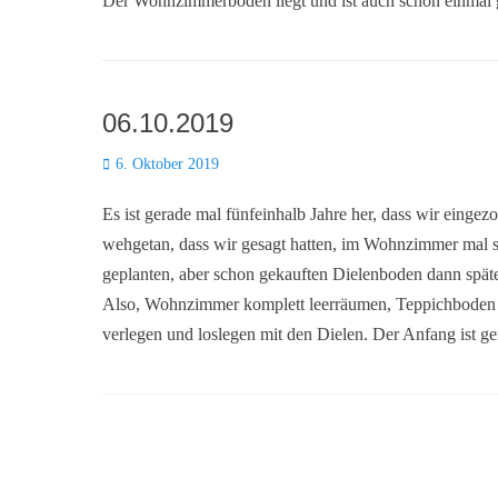
Der Wohnzimmerboden liegt und ist auch schon einmal g
06.10.2019
Posted
6. Oktober 2019
on
Es ist gerade mal fünfeinhalb Jahre her, dass wir eing
wehgetan, dass wir gesagt hatten, im Wohnzimmer mal s
geplanten, aber schon gekauften Dielenboden dann spät
Also, Wohnzimmer komplett leerräumen, Teppichboden
verlegen und loslegen mit den Dielen. Der Anfang ist g