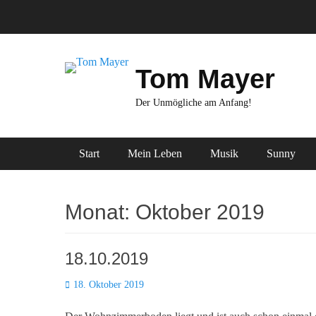
Zum
Inhalt
springen
Tom Mayer
Der Unmögliche am Anfang!
Primäres Menü
Start
Mein Leben
Musik
Sunny
Monat:
Oktober 2019
18.10.2019
Posted
18. Oktober 2019
on