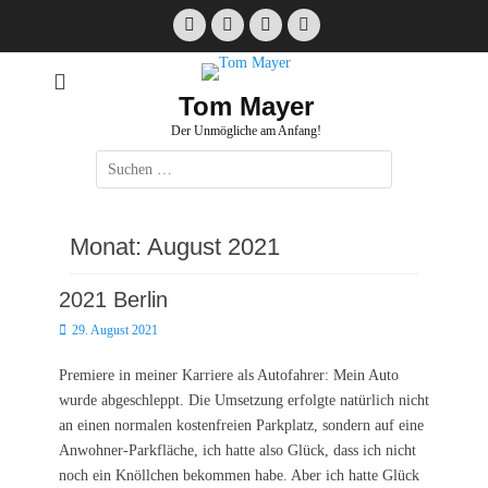
Zum
Facebook
E-
Instagram
Website
Inhalt
Mail
springen
Tom Mayer
Der Unmögliche am Anfang!
Suche
nach:
Monat:
August 2021
2021 Berlin
Posted
29. August 2021
on
Premiere in meiner Karriere als Autofahrer: Mein Auto
wurde abgeschleppt. Die Umsetzung erfolgte natürlich nicht
an einen normalen kostenfreien Parkplatz, sondern auf eine
Anwohner-Parkfläche, ich hatte also Glück, dass ich nicht
noch ein Knöllchen bekommen habe. Aber ich hatte Glück