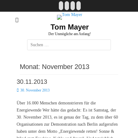
Zum
Facebook
E-
Instagram
Website
Inhalt
Mail
springen
Tom Mayer
Der Unmögliche am Anfang!
Suche
nach:
Monat:
November 2013
30.11.2013
Posted
30. November 2013
on
Über 16.000 Menschen demonstrieren für die
Energiewende Wer hätte das gedacht: Es ist Samstag, der
30. November 2013, es ist genau der Tag, zu dem über 60
Organisationen zur Demonstration nach Berlin aufgerufen
haben unter dem Motto „Energiewende retten! Sonne &