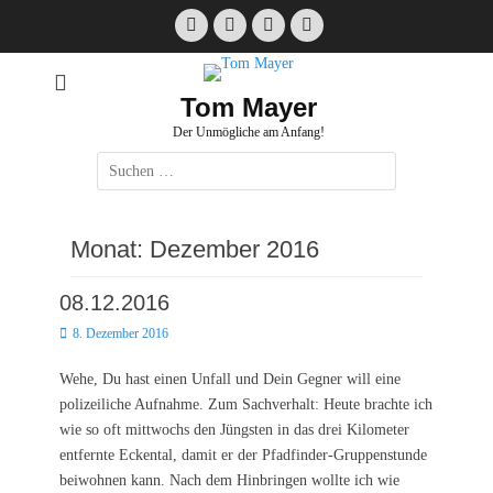
Zum
Facebook
E-
Instagram
Website
Inhalt
Mail
springen
Tom Mayer
Der Unmögliche am Anfang!
Suche
nach:
Monat:
Dezember 2016
08.12.2016
Posted
8. Dezember 2016
on
Wehe, Du hast einen Unfall und Dein Gegner will eine
polizeiliche Aufnahme. Zum Sachverhalt: Heute brachte ich
wie so oft mittwochs den Jüngsten in das drei Kilometer
entfernte Eckental, damit er der Pfadfinder-Gruppenstunde
beiwohnen kann. Nach dem Hinbringen wollte ich wie