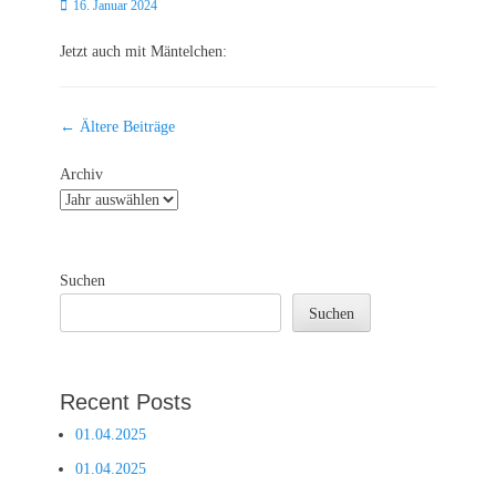
Posted
16. Januar 2024
on
Jetzt auch mit Mäntelchen:
Beitragsnavigation
←
Ältere Beiträge
Archiv
Suchen
Suchen
Recent Posts
01.04.2025
01.04.2025