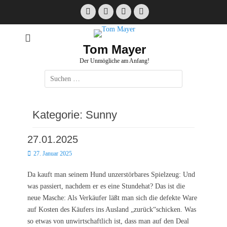
Zum
Facebook
E-
Instagram
Website
Inhalt
Mail
springen
Tom Mayer
Der Unmögliche am Anfang!
Suche
nach:
Kategorie:
Sunny
27.01.2025
Posted
27. Januar 2025
on
Da kauft man seinem Hund unzerstörbares Spielzeug: Und
was passiert, nachdem er es eine Stundehat? Das ist die
neue Masche: Als Verkäufer läßt man sich die defekte Ware
auf Kosten des Käufers ins Ausland „zurück“schicken. Was
so etwas von unwirtschaftlich ist, dass man auf den Deal