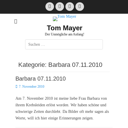
Zum
Facebook
E-
Instagram
Website
Inhalt
Mail
springen
Tom Mayer
Der Unmögliche am Anfang!
Suche
nach:
Kategorie:
Barbara 07.11.2010
Barbara 07.11.2010
Posted
7. November 2010
on
Am 7. November 2010 ist meine liebe Frau Barbara von
ihrem Krebsleiden erlöst worden. Wir haben schöne und
schwierige Zeiten durchlebt. Da Bilder oft mehr sagen als
Worte, will ich hier einige Erinnerungen zeigen.