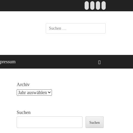
Facebook
E-
Instagram
Website
Mail
Suche
nach:
pressum
Suchen
Archiv
Suchen
Suchen