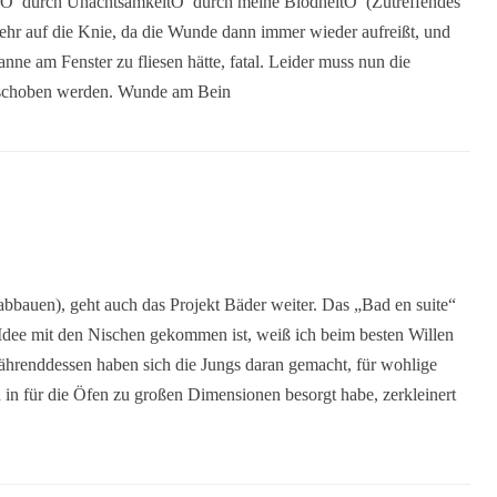
eseΟ durch UnachtsamkeitΟ durch meine BlödheitΟ (Zutreffendes
mehr auf die Knie, da die Wunde dann immer wieder aufreißt, und
nne am Fenster zu fliesen hätte, fatal. Leider muss nun die
erschoben werden. Wunde am Bein
bbauen), geht auch das Projekt Bäder weiter. Das „Bad en suite“
ge Idee mit den Nischen gekommen ist, weiß ich beim besten Willen
ährenddessen haben sich die Jungs daran gemacht, für wohlige
 in für die Öfen zu großen Dimensionen besorgt habe, zerkleinert