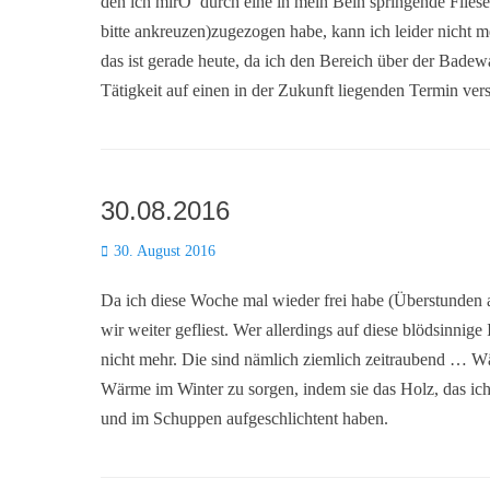
den ich mirΟ durch eine in mein Bein springende Fli
bitte ankreuzen)zugezogen habe, kann ich leider nicht 
das ist gerade heute, da ich den Bereich über der Badewa
Tätigkeit auf einen in der Zukunft liegenden Termin v
30.08.2016
Posted
30. August 2016
on
Da ich diese Woche mal wieder frei habe (Überstunden a
wir weiter gefliest. Wer allerdings auf diese blödsinni
nicht mehr. Die sind nämlich ziemlich zeitraubend … W
Wärme im Winter zu sorgen, indem sie das Holz, das ich
und im Schuppen aufgeschlichtent haben.