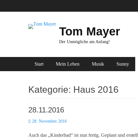
Zum
Inhalt
springen
Tom Mayer
Der Unmögliche am Anfang!
Primäres Menü
Start
Mein Leben
Musik
Sunny
Kategorie:
Haus 2016
28.11.2016
Posted
28. November 2016
on
Auch das „Kinderbad“ ist nun fertig. Geplant und erste