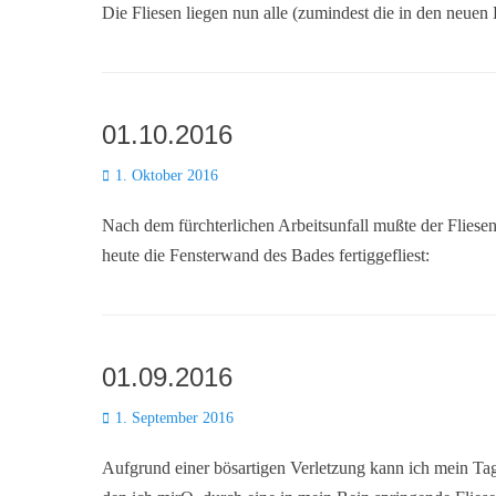
Die Fliesen liegen nun alle (zumindest die in den neuen
01.10.2016
Posted
1. Oktober 2016
on
Nach dem fürchterlichen Arbeitsunfall mußte der Fliese
heute die Fensterwand des Bades fertiggefliest:
01.09.2016
Posted
1. September 2016
on
Aufgrund einer bösartigen Verletzung kann ich mein Tage