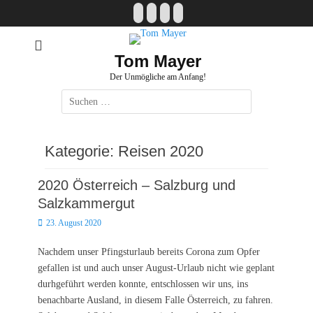
Zum
Facebook
E-
Instagram
Website
Inhalt
Mail
springen
Tom Mayer
Der Unmögliche am Anfang!
Suche
nach:
Kategorie:
Reisen 2020
2020 Österreich – Salzburg und
Salzkammergut
Posted
23. August 2020
on
Nachdem unser Pfingsturlaub bereits Corona zum Opfer
gefallen ist und auch unser August-Urlaub nicht wie geplant
durhgeführt werden konnte, entschlossen wir uns, ins
benachbarte Ausland, in diesem Falle Österreich, zu fahren.