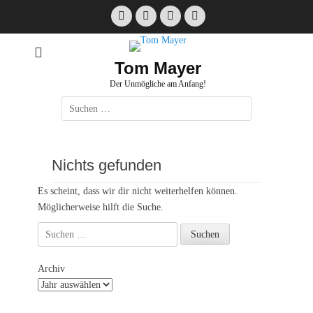
Zum
Facebook
E-
Instagram
Website
Inhalt
Mail
springen
Tom Mayer
Der Unmögliche am Anfang!
Suche
nach:
Nichts gefunden
Es scheint, dass wir dir nicht weiterhelfen können.
Möglicherweise hilft die Suche.
Suche
nach:
Archiv