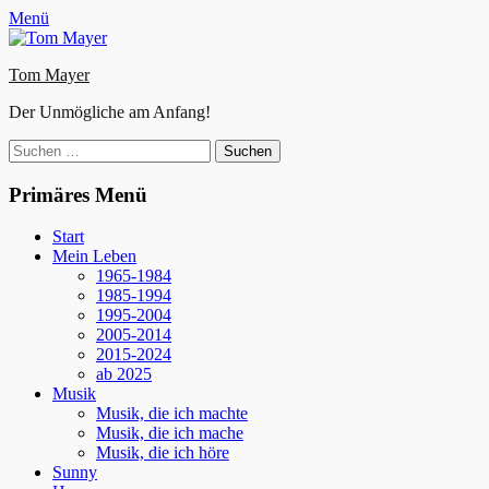
Zum
Facebook
E-
Instagram
Website
Menü
Inhalt
Mail
springen
Tom Mayer
Der Unmögliche am Anfang!
Suche
nach:
Primäres Menü
Start
Mein Leben
1965-1984
1985-1994
1995-2004
2005-2014
2015-2024
ab 2025
Musik
Musik, die ich machte
Musik, die ich mache
Musik, die ich höre
Sunny