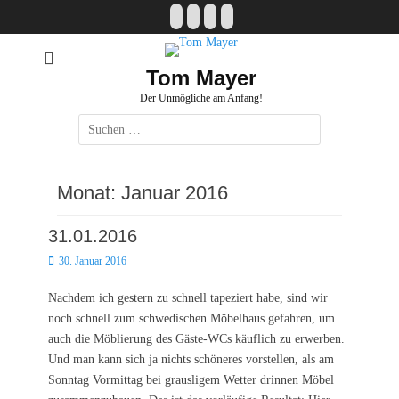
Zum
Facebook
E-
Instagram
Website
Inhalt
Mail
springen
Tom Mayer
Der Unmögliche am Anfang!
Suche
nach:
Monat:
Januar 2016
31.01.2016
Posted
30. Januar 2016
on
Nachdem ich gestern zu schnell tapeziert habe, sind wir
noch schnell zum schwedischen Möbelhaus gefahren, um
auch die Möblierung des Gäste-WCs käuflich zu erwerben.
Und man kann sich ja nichts schöneres vorstellen, als am
Sonntag Vormittag bei grausligem Wetter drinnen Möbel