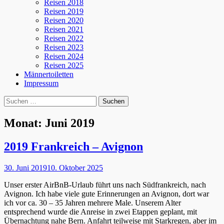
Reisen 2018
Reisen 2019
Reisen 2020
Reisen 2021
Reisen 2022
Reisen 2023
Reisen 2024
Reisen 2025
Männertoiletten
Impressum
Suchen
Suche
nach:
Monat:
Juni 2019
2019 Frankreich – Avignon
Posted
30. Juni 2019
10. Oktober 2025
on
Unser erster AirBnB-Urlaub führt uns nach Südfrankreich, nach
Avignon. Ich habe viele gute Erinnerungen an Avignon, dort war
ich vor ca. 30 – 35 Jahren mehrere Male. Unserem Alter
entsprechend wurde die Anreise in zwei Etappen geplant, mit
Übernachtung nahe Bern. Anfahrt teilweise mit Starkregen, aber im