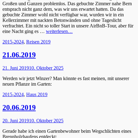
Großen und Ganzen problemlos. Das gebuchte Zimmer nahe Bern
entsprach nicht ganz dem, was wir uns erwartet hatten. Da das
gebuchte Zimmer wohl nicht verfügbar war, wurden wir in ein
Kellerzimmer mit nackten Betonwänden und ohne Tageslicht
verfrachtet. Ein nicht so toller Start in unsere AirBnB-Tour, aber für
eine Nacht ging es …
weiterlesen…
Kategorien
2015-2024
,
Reisen 2019
21.06.2019
Posted
21. Juni 2019
10. Oktober 2025
on
Werden wir jetzt Winzer? Man könnte es fast meinen, mit unserer
neuen Pflanze im Garten:
Kategorien
2015-2024
,
Haus 2019
20.06.2019
Posted
20. Juni 2019
10. Oktober 2025
on
Gerade habe ich einen Gartenbewohner beim Wegschlichten eines
Brennholzhaufens entdeckt: