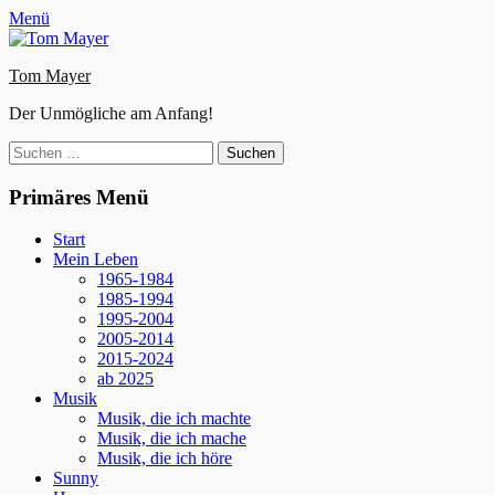
Zum
Facebook
E-
Instagram
Website
Menü
Inhalt
Mail
springen
Tom Mayer
Der Unmögliche am Anfang!
Suche
nach:
Primäres Menü
Start
Mein Leben
1965-1984
1985-1994
1995-2004
2005-2014
2015-2024
ab 2025
Musik
Musik, die ich machte
Musik, die ich mache
Musik, die ich höre
Sunny