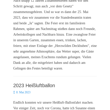
Nach knapp 12 Jahren Zusammenleben haben wir den
Schritt gewagt, nun auch „vor dem Gesetz“
zusammenzugehören. Und so war es dann der 25. Mai
2023, dass wir zusammen vor die Standesbeamtin traten
und beide „Ja“ sagten. Die Feier erst im familieären
Rahmen, später am Nachmittag stießen dann noch Freunde,
Arbeitskollegen und Nachbarn hinzu. Eine zwanglose Feier
in unserem Garten, zusammen essen, trinken, lachen,
feiern, mit einer Einlage der „Herzwilden Deckbuben“, eine
sehr angenehme Athmosphäre, das Wetter super, die Gäste
ausgelassen, meines Erachtens rundum gelungen. Vielen
Dank an alle, die mitgefeiert haben und dadurch am
Gelingen des Festes beteiligt waren.
2023 Heißluftballon
Posted
8. Mai 2023
on
Endlich konnten wir unsere Heißluft-Ballonfahrt machen.
Vor einiger Zeit, noch vor Corona, hatte ich Susanne einen