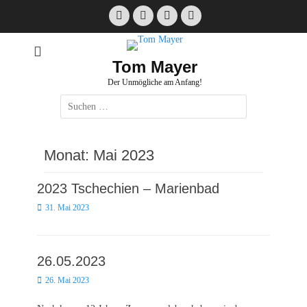
Zum
Facebook
E-
Instagram
Website
Inhalt
Mail
springen
Tom Mayer
Der Unmögliche am Anfang!
Suche
nach:
Monat:
Mai 2023
2023 Tschechien – Marienbad
Posted
31. Mai 2023
on
26.05.2023
Posted
26. Mai 2023
on