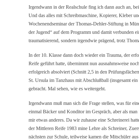
Irgendwann in der Realschule fing ich dann auch an, be
Und das alles mit Schreibmaschine, Kopierer, Kleber und
Wochenendseminar der Thomas-Dehler-Stiftung in Münch
der Jugend“ auf dem Programm und damit verbunden ein 
traumatisierend, sondern irgendwie prägend, trotz Thoma
In der 10. Klasse dann doch wieder ein Trauma, der erfo
Reife geführt hatte, übernimmt nun ausnahmsweise noch 
erfolgreich absolviert (Schnitt 2,5 in den Prüfungsfäch
St. Ursula im Tanzhaus mit Abschlußball (insgesamt ein
gebracht. Mal sehen, wie es weitergeht.
Irgendwann muß man sich die Frage stellen, was für eine
einmal Bäcker und Konditor im Gespräch, aber als man m
mir etwas anderes. Da wir zuhause eine Schreinerei hat
der Mittleren Reife 1983 mine Lehre als Schreiner, Zue
nächsten zur Schule, teilweise kamen die Mitschüler aus