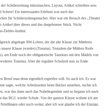
i der Schülerzeitung mitzumachen, Layout, Artikel schreiben usw.
 Schere! Ein interessantes Erlebnis war auch das
en für Schülerzeitungsmacher. Hier war ein Besuch des „Theater
Artikel über dieses und das dargebotene Stück. Nicht
s-Dehler-Institut.
lgreich abgelegte RW-Lehrer, der die alte Klasse zur Mittleren
unsere Klasse (wieder) (Trauma). Trotzdem die Mittlere Reife
ern), am Ende noch der obligatorische Tanzkurs mit den Mädels von
 weiteres Trauma). Aber die reguläre Schulzeit nun zu Ende
n Beruf man denn eigentlich ergreifen will. So auch ich. Es war
ir sagte, welche Arbeitszeiten beim Bäcker anstehen, suchte ich
ten, war das dann auch das Naheliegendste und so begann ich nach
rst das BGJ, wieder Schule. Von der ganzen Klasse wohnte ich am
 Nördlingen oder noch weiter, aber ich war glaube ich der Einzige,