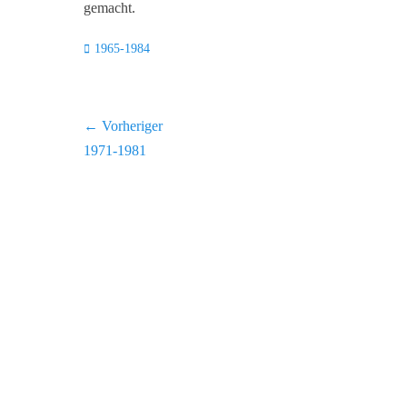
gemacht.
Kategorien
1965-1984
Beitragsnavigation
← Vorheriger
Vorheriger
1971-1981
Beitrag: