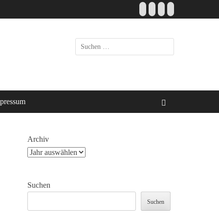
Facebook
E-
Instagram
Website
Mail
Suche
nach:
pressum
Suchen
Archiv
Suchen
Suchen