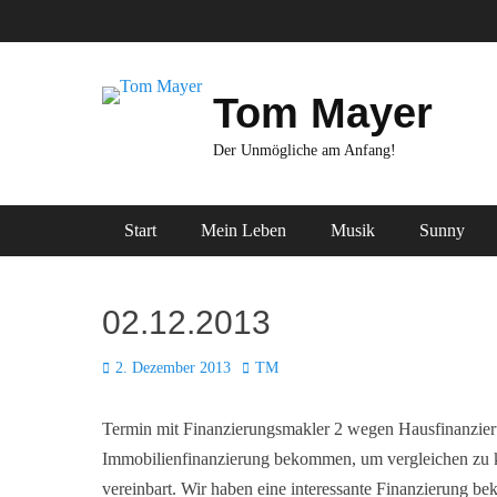
Zum
Inhalt
springen
Tom Mayer
Der Unmögliche am Anfang!
Primäres Menü
Start
Mein Leben
Musik
Sunny
02.12.2013
Posted
Autor
2. Dezember 2013
TM
on
Termin mit Finanzierungsmakler 2 wegen Hausfinanzier
Immobilienfinanzierung bekommen, um vergleichen zu
vereinbart. Wir haben eine interessante Finanzierung b