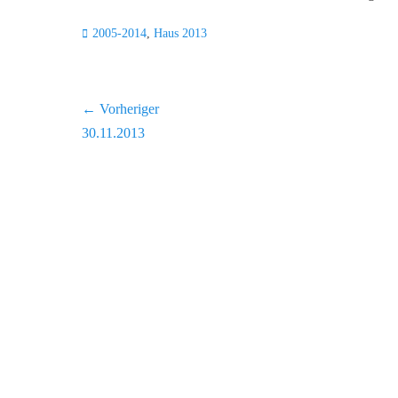
Kategorien
2005-2014
,
Haus 2013
Beitragsnavigation
← Vorheriger
Vorheriger
30.11.2013
Beitrag: