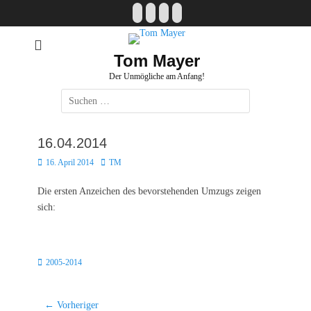
Zum
Facebook
E-
Instagram
Website
Inhalt
Mail
springen
Tom Mayer
Der Unmögliche am Anfang!
Suche
nach:
16.04.2014
Posted
Autor
16. April 2014
TM
on
Die ersten Anzeichen des bevorstehenden Umzugs zeigen
sich:
Kategorien
2005-2014
Beitragsnavigation
← Vorheriger