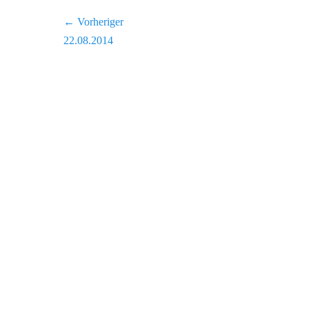
Beitragsnavigation
← Vorheriger
Vorheriger
22.08.2014
Beitrag: