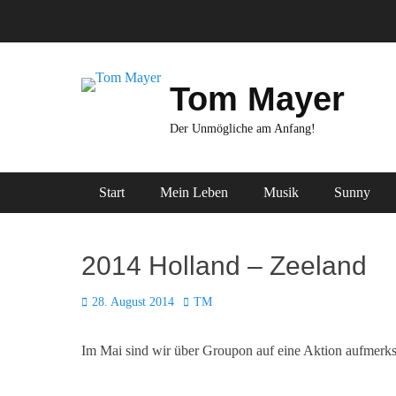
Zum
Inhalt
springen
Tom Mayer
Der Unmögliche am Anfang!
Primäres Menü
Start
Mein Leben
Musik
Sunny
2014 Holland – Zeeland
Posted
Autor
28. August 2014
TM
on
Im Mai sind wir über Groupon auf eine Aktion aufmer