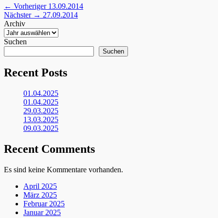
Beitragsnavigation
Vorheriger
← Vorheriger
13.09.2014
Nächster
Beitrag:
Nächster →
27.09.2014
Beitrag:
Archiv
Suchen
Suchen
Recent Posts
01.04.2025
01.04.2025
29.03.2025
13.03.2025
09.03.2025
Recent Comments
Es sind keine Kommentare vorhanden.
April 2025
März 2025
Februar 2025
Januar 2025