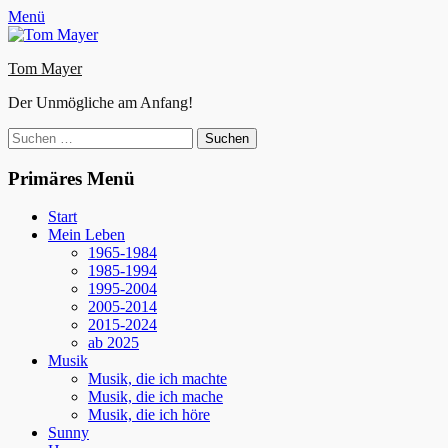
Zum
Facebook
E-
Instagram
Website
Menü
Inhalt
Mail
springen
Tom Mayer
Der Unmögliche am Anfang!
Suche
nach:
Primäres Menü
Start
Mein Leben
1965-1984
1985-1994
1995-2004
2005-2014
2015-2024
ab 2025
Musik
Musik, die ich machte
Musik, die ich mache
Musik, die ich höre
Sunny