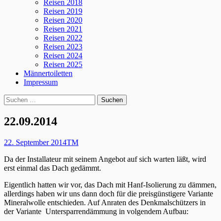
Reisen 2018
Reisen 2019
Reisen 2020
Reisen 2021
Reisen 2022
Reisen 2023
Reisen 2024
Reisen 2025
Männertoiletten
Impressum
Suchen
Suche
nach:
22.09.2014
Posted
Autor
22. September 2014
TM
on
Da der Installateur mit seinem Angebot auf sich warten läßt, wird
erst einmal das Dach gedämmt.
Eigentlich hatten wir vor, das Dach mit Hanf-Isolierung zu dämmen,
allerdings haben wir uns dann doch für die preisgünstigere Variante
Mineralwolle entschieden. Auf Anraten des Denkmalschützers in
der Variante Untersparrendämmung in volgendem Aufbau: