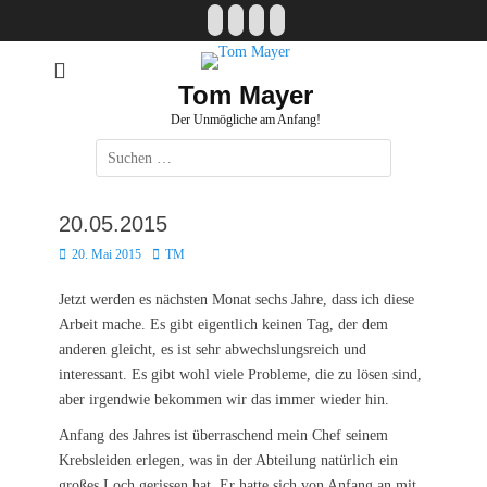
Zum
Facebook
E-
Instagram
Website
Inhalt
Mail
springen
Tom Mayer
Der Unmögliche am Anfang!
Suche
nach:
20.05.2015
Posted
Autor
20. Mai 2015
TM
on
Jetzt werden es nächsten Monat sechs Jahre, dass ich diese
Arbeit mache. Es gibt eigentlich keinen Tag, der dem
anderen gleicht, es ist sehr abwechslungsreich und
interessant. Es gibt wohl viele Probleme, die zu lösen sind,
aber irgendwie bekommen wir das immer wieder hin.
Anfang des Jahres ist überraschend mein Chef seinem
Krebsleiden erlegen, was in der Abteilung natürlich ein
großes Loch gerissen hat. Er hatte sich von Anfang an mit