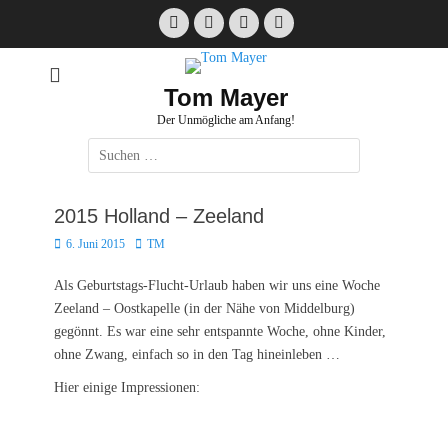
Zum
Facebook
E-
Instagram
Website
Inhalt
Mail
springen
Tom Mayer
Der Unmögliche am Anfang!
Suche
nach:
2015 Holland – Zeeland
Posted
Autor
6. Juni 2015
TM
on
Als Geburtstags-Flucht-Urlaub haben wir uns eine Woche
Zeeland – Oostkapelle (in der Nähe von Middelburg)
gegönnt. Es war eine sehr entspannte Woche, ohne Kinder,
ohne Zwang, einfach so in den Tag hineinleben …
Hier einige Impressionen: