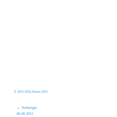
Kategorien
2015-2024
,
Reisen 2015
Beitragsnavigation
← Vorheriger
Vorheriger
06.06.2015