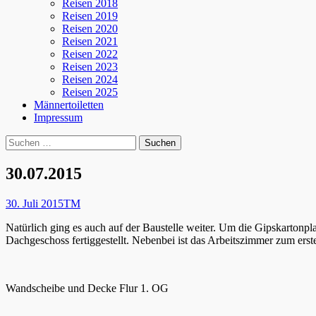
Reisen 2018
Reisen 2019
Reisen 2020
Reisen 2021
Reisen 2022
Reisen 2023
Reisen 2024
Reisen 2025
Männertoiletten
Impressum
Suchen
Suche
nach:
30.07.2015
Posted
Autor
30. Juli 2015
TM
on
Natürlich ging es auch auf der Baustelle weiter. Um die Gipskarto
Dachgeschoss fertiggestellt. Nebenbei ist das Arbeitszimmer zum erst
Wandscheibe und Decke Flur 1. OG