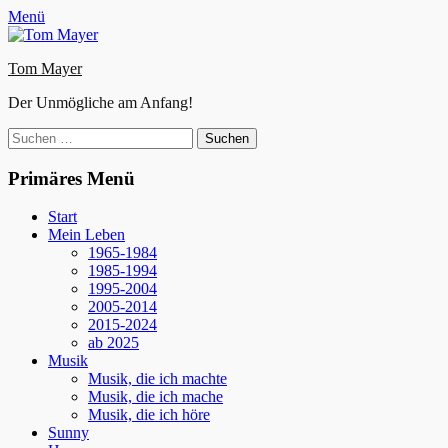
Zum
Facebook
E-
Instagram
Website
Menü
Inhalt
Mail
springen
Tom Mayer
Der Unmögliche am Anfang!
Suche
nach:
Primäres Menü
Start
Mein Leben
1965-1984
1985-1994
1995-2004
2005-2014
2015-2024
ab 2025
Musik
Musik, die ich machte
Musik, die ich mache
Musik, die ich höre
Sunny