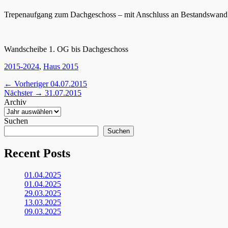
Trepenaufgang zum Dachgeschoss – mit Anschluss an Bestandswand
Wandscheibe 1. OG bis Dachgeschoss
Kategorien
2015-2024
,
Haus 2015
Beitragsnavigation
Vorheriger
← Vorheriger
04.07.2015
Nächster
Beitrag:
Nächster →
31.07.2015
Beitrag:
Archiv
Suchen
Suchen
Recent Posts
01.04.2025
01.04.2025
29.03.2025
13.03.2025
09.03.2025