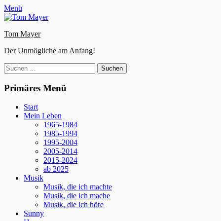
Zum
Facebook
E-
Instagram
Website
Menü
Inhalt
Mail
springen
Tom Mayer
Der Unmögliche am Anfang!
Suche
nach:
Primäres Menü
Start
Mein Leben
1965-1984
1985-1994
1995-2004
2005-2014
2015-2024
ab 2025
Musik
Musik, die ich machte
Musik, die ich mache
Musik, die ich höre
Sunny