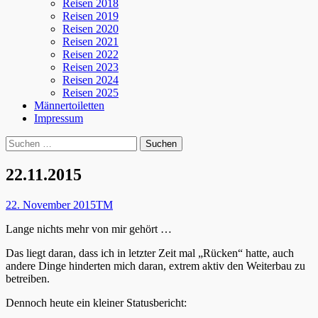
Reisen 2018
Reisen 2019
Reisen 2020
Reisen 2021
Reisen 2022
Reisen 2023
Reisen 2024
Reisen 2025
Männertoiletten
Impressum
Suchen
Suche
nach:
22.11.2015
Posted
Autor
22. November 2015
TM
on
Lange nichts mehr von mir gehört …
Das liegt daran, dass ich in letzter Zeit mal „Rücken“ hatte, auch
andere Dinge hinderten mich daran, extrem aktiv den Weiterbau zu
betreiben.
Dennoch heute ein kleiner Statusbericht: