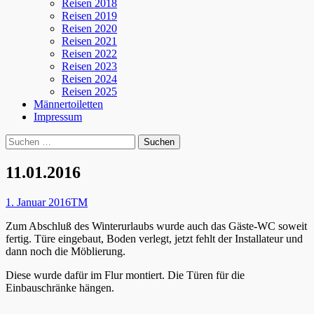
Reisen 2018
Reisen 2019
Reisen 2020
Reisen 2021
Reisen 2022
Reisen 2023
Reisen 2024
Reisen 2025
Männertoiletten
Impressum
Suchen
Suche
nach:
11.01.2016
Posted
Autor
1. Januar 2016
TM
on
Zum Abschluß des Winterurlaubs wurde auch das Gäste-WC soweit
fertig. Türe eingebaut, Boden verlegt, jetzt fehlt der Installateur und
dann noch die Möblierung.
Diese wurde dafür im Flur montiert. Die Türen für die
Einbauschränke hängen.