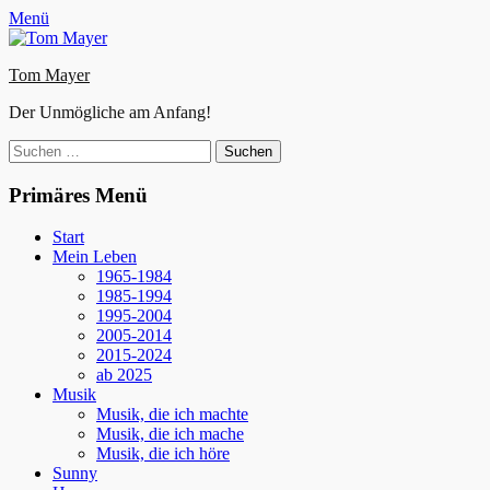
Zum
Facebook
E-
Instagram
Website
Menü
Inhalt
Mail
springen
Tom Mayer
Der Unmögliche am Anfang!
Suche
nach:
Primäres Menü
Start
Mein Leben
1965-1984
1985-1994
1995-2004
2005-2014
2015-2024
ab 2025
Musik
Musik, die ich machte
Musik, die ich mache
Musik, die ich höre
Sunny