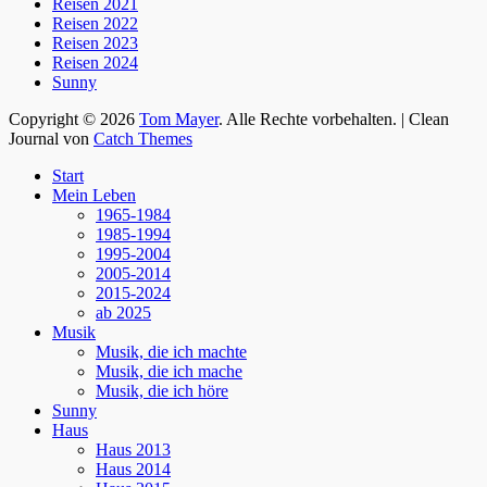
Reisen 2021
Reisen 2022
Reisen 2023
Reisen 2024
Sunny
Copyright © 2026
Tom Mayer
. Alle Rechte vorbehalten. | Clean
Journal von
Catch Themes
Nach
Start
oben
Mein Leben
scrollen
1965-1984
1985-1994
1995-2004
2005-2014
2015-2024
ab 2025
Musik
Musik, die ich machte
Musik, die ich mache
Musik, die ich höre
Sunny
Haus
Haus 2013
Haus 2014