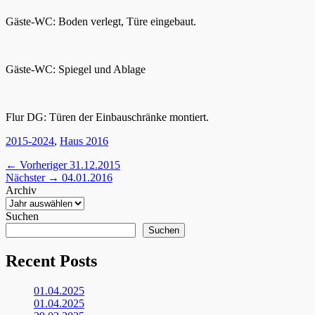
Gäste-WC: Boden verlegt, Türe eingebaut.
Gäste-WC: Spiegel und Ablage
Flur DG: Türen der Einbauschränke montiert.
Kategorien
2015-2024
,
Haus 2016
Beitragsnavigation
Vorheriger
← Vorheriger
31.12.2015
Nächster
Beitrag:
Nächster →
04.01.2016
Beitrag:
Archiv
Suchen
Suchen
Recent Posts
01.04.2025
01.04.2025