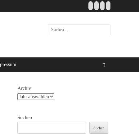
Facebook
E-
Instagram
Website
Mail
Suche
nach:
pressum
Suchen
Archiv
Suchen
Suchen