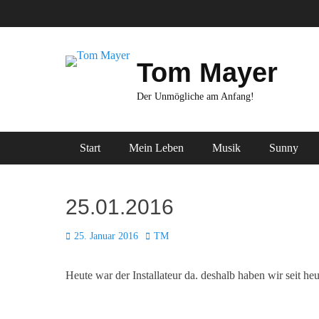
Zum
Inhalt
springen
Tom Mayer
Der Unmögliche am Anfang!
Primäres Menü
Start
Mein Leben
Musik
Sunny
25.01.2016
Posted
Autor
25. Januar 2016
TM
on
Heute war der Installateur da. deshalb haben wir seit heu