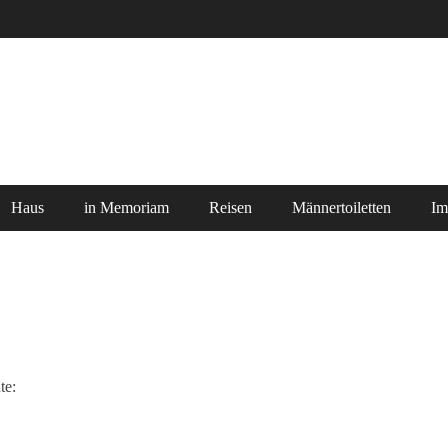
Haus
in Memoriam
Reisen
Männertoiletten
Im
te: