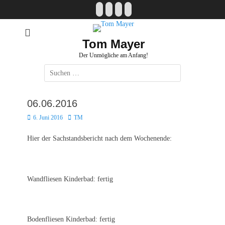
Zum
Facebook
E-
Instagram
Website
Inhalt
Mail
springen
Tom Mayer
Der Unmögliche am Anfang!
Suche
nach:
06.06.2016
Posted
Autor
6. Juni 2016
TM
on
Hier der Sachstandsbericht nach dem Wochenende:
Wandfliesen Kinderbad: fertig
Bodenfliesen Kinderbad: fertig