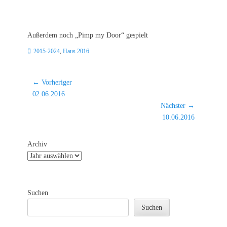
Außerdem noch „Pimp my Door“ gespielt
Kategorien
2015-2024
,
Haus 2016
Beitragsnavigation
← Vorheriger
Vorheriger
02.06.2016
Beitrag:
Nächster →
Nächster
10.06.2016
Beitrag:
Archiv
Suchen
Suchen