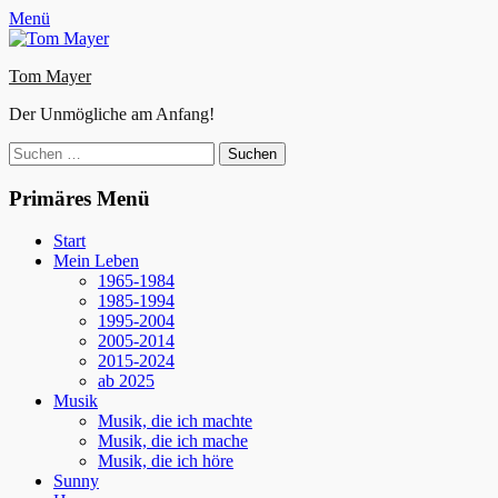
Zum
Facebook
E-
Instagram
Website
Menü
Inhalt
Mail
springen
Tom Mayer
Der Unmögliche am Anfang!
Suche
nach:
Primäres Menü
Start
Mein Leben
1965-1984
1985-1994
1995-2004
2005-2014
2015-2024
ab 2025
Musik
Musik, die ich machte
Musik, die ich mache
Musik, die ich höre
Sunny