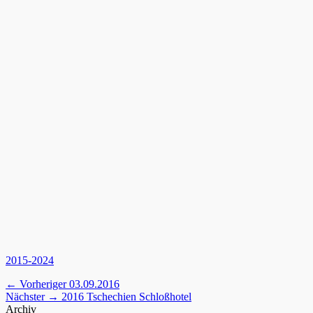
Kategorien
2015-2024
Beitragsnavigation
Vorheriger
← Vorheriger
03.09.2016
Nächster
Beitrag:
Nächster →
2016 Tschechien Schloßhotel
Beitrag:
Archiv