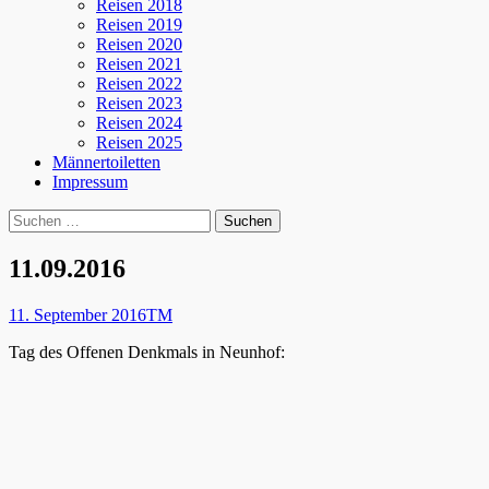
Reisen 2018
Reisen 2019
Reisen 2020
Reisen 2021
Reisen 2022
Reisen 2023
Reisen 2024
Reisen 2025
Männertoiletten
Impressum
Suchen
Suche
nach:
11.09.2016
Posted
Autor
11. September 2016
TM
on
Tag des Offenen Denkmals in Neunhof: