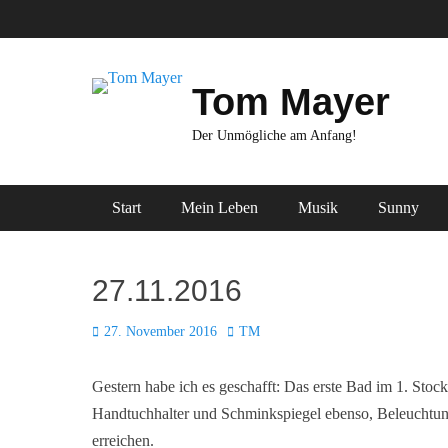
Zum
Inhalt
springen
Tom Mayer
Der Unmögliche am Anfang!
Primäres Menü
Start
Mein Leben
Musik
Sunny
27.11.2016
Posted
Autor
27. November 2016
TM
on
Gestern habe ich es geschafft: Das erste Bad im 1. Stock 
Handtuchhalter und Schminkspiegel ebenso, Beleuchtung
erreichen.