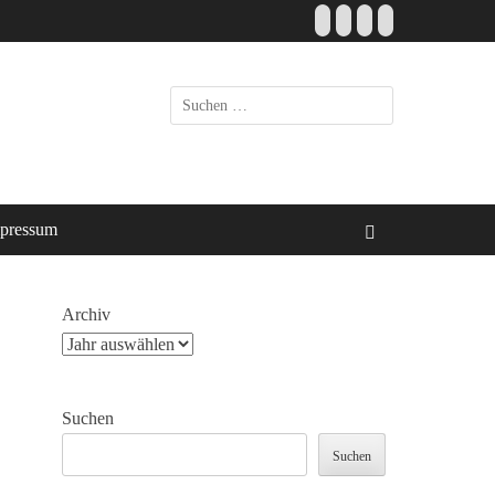
Facebook
E-
Instagram
Website
Mail
Suche
nach:
pressum
Suchen
Archiv
Suchen
Suchen