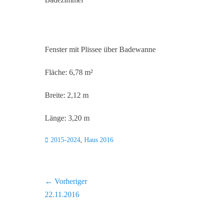
Fenster mit Plissee über Badewanne
Fläche: 6,78 m²
Breite: 2,12 m
Länge: 3,20 m
Kategorien
2015-2024
,
Haus 2016
Beitragsnavigation
← Vorheriger
Vorheriger
22.11.2016
Beitrag: