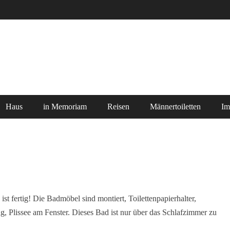
Haus
in Memoriam
Reisen
Männertoiletten
Im
ist fertig! Die Badmöbel sind montiert, Toilettenpapierhalter,
, Plissee am Fenster. Dieses Bad ist nur über das Schlafzimmer zu