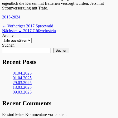
eigentlich die Kerzen mit Batterien versorgt würden. Jetzt mit
Stromversorgung mit Trafo.
Kategorien
2015-2024
Beitragsnavigation
Vorheriger
← Vorheriger
2017 Spreewald
Nächster
Beitrag:
Nächster →
2017 Gößweinstein
Beitrag:
Archiv
Suchen
Suchen
Recent Posts
01.04.2025
01.04.2025
29.03.2025
13.03.2025
09.03.2025
Recent Comments
Es sind keine Kommentare vorhanden.