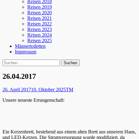
Reisen 2018
Reisen 2019
Reisen 2020
Reisen 2021
Reisen 2022
Reisen 2023
Reisen 2024
Reisen 2025
Männertoiletten
Impressum
Suchen
Suche
nach:
26.04.2017
Posted
Autor
26. April 2017
10. Oktober 2025
TM
on
Unsere neueste Errungenschaft:
Ein Kerzenbrett, bestehend aus einem alten Brett aus unserem Haus,
und LED-Kerzen. Die Stromversorgung wurde modifiziert, da