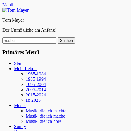
Zum
Facebook
E-
Instagram
Website
Menü
Inhalt
Mail
springen
Tom Mayer
Der Unmögliche am Anfang!
Suche
nach:
Primäres Menü
Start
Mein Leben
1965-1984
1985-1994
1995-2004
2005-2014
2015-2024
ab 2025
Musik
Musik, die ich machte
Musik, die ich mache
Musik, die ich höre
Sunny