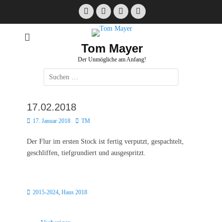
Zum
Facebook
E-
Instagram
Website
Inhalt
Mail
springen
Tom Mayer
Der Unmögliche am Anfang!
Suche
nach:
17.02.2018
Posted
Autor
17. Januar 2018
TM
on
Der Flur im ersten Stock ist fertig verputzt, gespachtelt,
geschliffen, tiefgrundiert und ausgespritzt.
Kategorien
2015-2024
,
Haus 2018