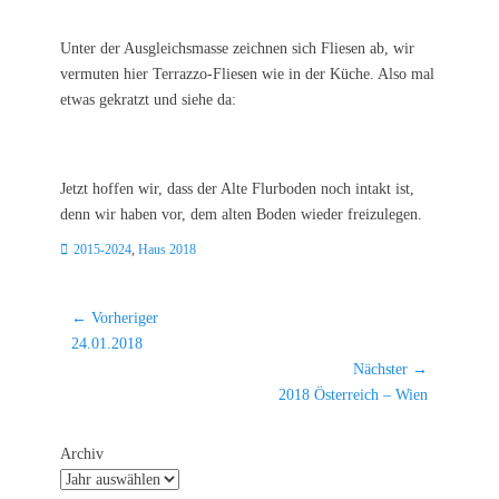
Unter der Ausgleichsmasse zeichnen sich Fliesen ab, wir
vermuten hier Terrazzo-Fliesen wie in der Küche. Also mal
etwas gekratzt und siehe da:
Jetzt hoffen wir, dass der Alte Flurboden noch intakt ist,
denn wir haben vor, dem alten Boden wieder freizulegen.
Kategorien
2015-2024
,
Haus 2018
Beitragsnavigation
← Vorheriger
Vorheriger
24.01.2018
Beitrag:
Nächster →
Nächster
2018 Österreich – Wien
Beitrag:
Archiv