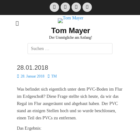
Zum
Facebook
E-
Instagram
Website
Inhalt
Mail
springen
Tom Mayer
Der Unmögliche am Anfang!
Suche
nach:
28.01.2018
Posted
Autor
28. Januar 2018
TM
on
Was befindet sich eigentlich unter dem PVC-Boden im Flur
im Erdgeschoß? Diese Frage stellte sich heute, da wir das
Regal im Flur ausgeräumt und abgebaut haben. Der PVC
stand an einigen Stellen hoch und so wurde beschlossen,
einen Teil des PVCs zu entfernen.
Das Ergebnis: