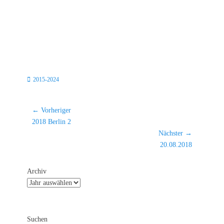
Kategorien
2015-2024
Beitragsnavigation
← Vorheriger
Vorheriger
2018 Berlin 2
Beitrag:
Nächster →
Nächster
20.08.2018
Beitrag:
Archiv
Suchen