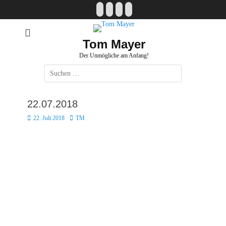
Zum
Facebook
E-
Instagram
Website
Inhalt
Mail
springen
Tom Mayer
Der Unmögliche am Anfang!
Suche
nach:
22.07.2018
Posted
Autor
22. Juli 2018
TM
on