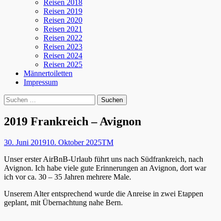
Reisen 2018
Reisen 2019
Reisen 2020
Reisen 2021
Reisen 2022
Reisen 2023
Reisen 2024
Reisen 2025
Männertoiletten
Impressum
Suchen
Suche
nach:
2019 Frankreich – Avignon
Posted
Autor
30. Juni 2019
10. Oktober 2025
TM
on
Unser erster AirBnB-Urlaub führt uns nach Südfrankreich, nach
Avignon. Ich habe viele gute Erinnerungen an Avignon, dort war
ich vor ca. 30 – 35 Jahren mehrere Male.
Unserem Alter entsprechend wurde die Anreise in zwei Etappen
geplant, mit Übernachtung nahe Bern.