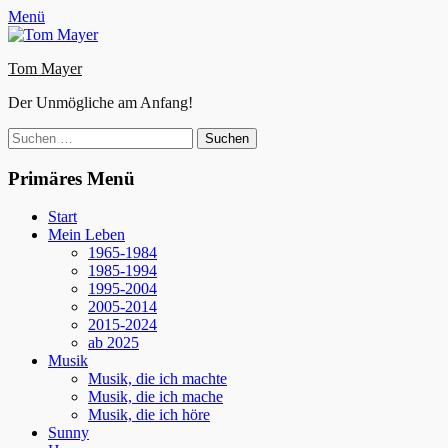
Zum
Facebook
E-
Instagram
Website
Menü
Inhalt
Mail
springen
Tom Mayer
Der Unmögliche am Anfang!
Suche
nach:
Primäres Menü
Start
Mein Leben
1965-1984
1985-1994
1995-2004
2005-2014
2015-2024
ab 2025
Musik
Musik, die ich machte
Musik, die ich mache
Musik, die ich höre
Sunny