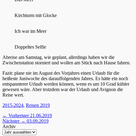
Kirchturm mit Glocke
Ich war im Meer
Doppeltes Selfie
Abreise am Samstag, wie geplant, allerdings haben wir die
Zwischenstation storniert und wollen am Stück nach Hause fahren.
Fazit: plane nie im August des Vorjahres einen Urlaub für die
heißeste Juniwoche des darauffolgenden Jahres. Es hätte ein noch
entspannterer Urlaub werden können, wenn es um 10 Grad kühler
gewesen wäre. Aber trotzdem war der Urlaub und Avignon die
Reise wert.
Kategorien
2015-2024
,
Reisen 2019
Beitragsnavigation
Vorheriger
← Vorheriger
21.06.2019
Nächster
Beitrag:
Nächster →
03.09.2019
Beitrag:
Archiv