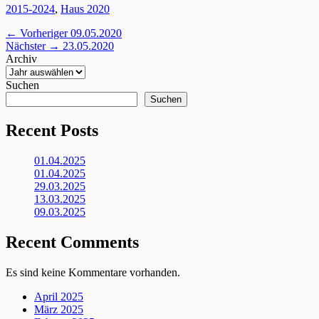
Kategorien
2015-2024
,
Haus 2020
Beitragsnavigation
Vorheriger
← Vorheriger
09.05.2020
Nächster
Beitrag:
Nächster →
23.05.2020
Beitrag:
Archiv
Suchen
Suchen
Recent Posts
01.04.2025
01.04.2025
29.03.2025
13.03.2025
09.03.2025
Recent Comments
Es sind keine Kommentare vorhanden.
April 2025
März 2025