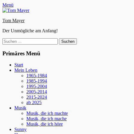
Zum
Facebook
E-
Instagram
Website
Menü
Inhalt
Mail
springen
Tom Mayer
Der Unmögliche am Anfang!
Suche
nach:
Primäres Menü
Start
Mein Leben
1965-1984
1985-1994
1995-2004
2005-2014
2015-2024
ab 2025
Musik
Musik, die ich machte
Musik, die ich mache
Musik, die ich höre
Sunny