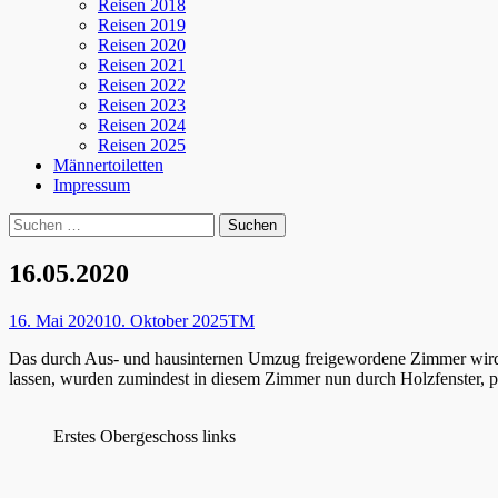
Reisen 2018
Reisen 2019
Reisen 2020
Reisen 2021
Reisen 2022
Reisen 2023
Reisen 2024
Reisen 2025
Männertoiletten
Impressum
Suchen
Suche
nach:
16.05.2020
Posted
Autor
16. Mai 2020
10. Oktober 2025
TM
on
Das durch Aus- und hausinternen Umzug freigewordene Zimmer wird nu
lassen, wurden zumindest in diesem Zimmer nun durch Holzfenster, pas
Erstes Obergeschoss links