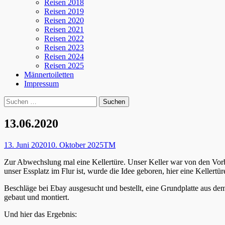
Reisen 2018
Reisen 2019
Reisen 2020
Reisen 2021
Reisen 2022
Reisen 2023
Reisen 2024
Reisen 2025
Männertoiletten
Impressum
Suchen
Suche
nach:
13.06.2020
Posted
Autor
13. Juni 2020
10. Oktober 2025
TM
on
Zur Abwechslung mal eine Kellertüre. Unser Keller war von den Vorbe
unser Essplatz im Flur ist, wurde die Idee geboren, hier eine Kellertü
Beschläge bei Ebay ausgesucht und bestellt, eine Grundplatte aus de
gebaut und montiert.
Und hier das Ergebnis: