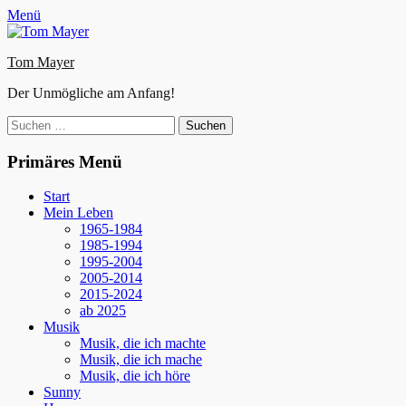
Zum
Facebook
E-
Instagram
Website
Menü
Inhalt
Mail
springen
Tom Mayer
Der Unmögliche am Anfang!
Suche
nach:
Primäres Menü
Start
Mein Leben
1965-1984
1985-1994
1995-2004
2005-2014
2015-2024
ab 2025
Musik
Musik, die ich machte
Musik, die ich mache
Musik, die ich höre
Sunny