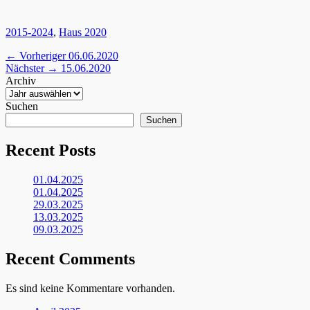
Kategorien
2015-2024
,
Haus 2020
Beitragsnavigation
Vorheriger
← Vorheriger
06.06.2020
Nächster
Beitrag:
Nächster →
15.06.2020
Beitrag:
Archiv
Suchen
Suchen
Recent Posts
01.04.2025
01.04.2025
29.03.2025
13.03.2025
09.03.2025
Recent Comments
Es sind keine Kommentare vorhanden.