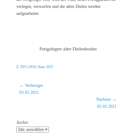
verlegen, verworfen und die alten Dielen werden
aufgearbeitet.
Freigelegter alter Dielenboden
Kategorien
2015-2024
,
Haus 2021
Beitragsnavigation
← Vorheriger
Vorheriger
03.03.2021
Beitrag:
Nächster →
Nächster
05.03.2021
Beitrag:
Archiv