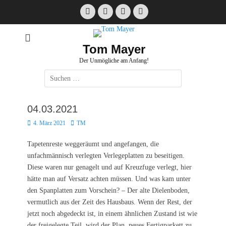
Zum
Facebook
E-
Instagram
Website
Inhalt
Mail
springen
Tom Mayer
Der Unmögliche am Anfang!
Suche
nach:
04.03.2021
Posted
Autor
4. März 2021
TM
on
Tapetenreste weggeräumt und angefangen, die
unfachmännisch verlegten Verlegeplatten zu beseitigen.
Diese waren nur genagelt und auf Kreuzfuge verlegt, hier
hätte man auf Versatz achten müssen. Und was kam unter
den Spanplatten zum Vorschein? – Der alte Dielenboden,
vermutlich aus der Zeit des Hausbaus. Wenn der Rest, der
jetzt noch abgedeckt ist, in einem ähnlichen Zustand ist wie
der freigelegte Teil, wird der Plan, neues Fertigparkett zu