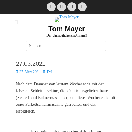
Zum
Facebook
E-
Instagram
Website
Inhalt
Mail
springen
Tom Mayer
Der Unmögliche am Anfang!
Suche
nach:
27.03.2021
Posted
Autor
27. März 2021
TM
on
Nach dem Desaster von letztem Wochenende mit der
falschen Schleifmaschine, die ich mir ausgeliehen hatte
(Schleif-und Bohnermaschine), nun dieses Wochenende mit
einer Parkettschleifmaschine gearbeitet, und das
erfolgreich.
Ergebnis nach dem ersten Schleifgang