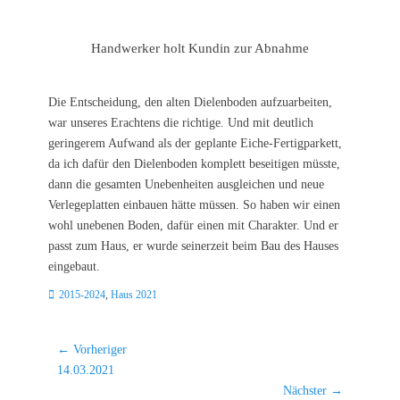
Handwerker holt Kundin zur Abnahme
Die Entscheidung, den alten Dielenboden aufzuarbeiten,
war unseres Erachtens die richtige. Und mit deutlich
geringerem Aufwand als der geplante Eiche-Fertigparkett,
da ich dafür den Dielenboden komplett beseitigen müsste,
dann die gesamten Unebenheiten ausgleichen und neue
Verlegeplatten einbauen hätte müssen. So haben wir einen
wohl unebenen Boden, dafür einen mit Charakter. Und er
passt zum Haus, er wurde seinerzeit beim Bau des Hauses
eingebaut.
Kategorien
2015-2024
,
Haus 2021
Beitragsnavigation
← Vorheriger
Vorheriger
14.03.2021
Beitrag:
Nächster →